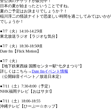
全公演のチケットが販売中！
日本の夏が始まったということですね。
夏のご予定はお決まりでしょうか？！
稲川淳二の怪談ナイトで恐楽しい時間を過ごしてみてはいかが
でしょうか！
●7/7（火）14:10-14:25頃
東北放送ラジオ【ラジオな気分】
●7/7（火）18:30-18:50頃
Date fm【Flick Motion】
●7/7（火）
【地下鉄東西線 国際センター駅“七夕まつり”】
詳しくはこちら→
Date fmイベント情報
（公開録音イベント／放送日未定）
●7/11（土）7:30-8:00（予定）
NHK福岡テレビ【おはサタ!】
●7/11（土）18:00-18:55
沖縄テレビ【ひーぷー☆ホップ】