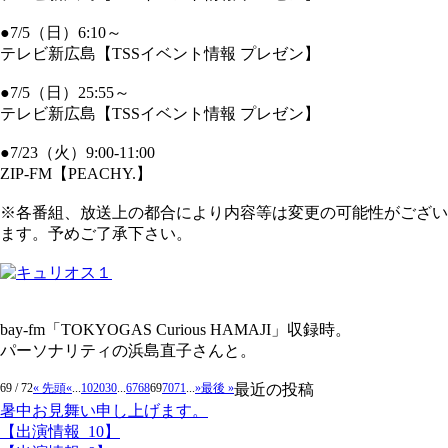
●7/5（日）6:10～
テレビ新広島【TSSイベント情報 プレゼン】
●7/5（日）25:55～
テレビ新広島【TSSイベント情報 プレゼン】
●7/23（火）9:00-11:00
ZIP-FM【PEACHY.】
※各番組、放送上の都合により内容等は変更の可能性がござい
ます。予めご了承下さい。
bay-fm「TOKYOGAS Curious HAMAJI」収録時。
パーソナリティの浜島直子さんと。
69 / 72
« 先頭
«
...
10
20
30
...
67
68
69
70
71
...
»
最後 »
最近の投稿
暑中お見舞い申し上げます。
【出演情報_10】