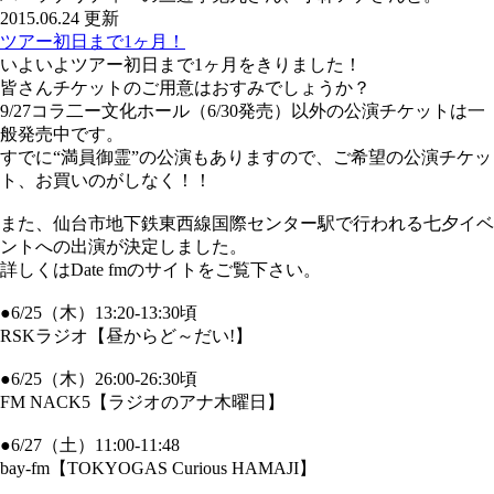
2015.06.24 更新
ツアー初日まで1ヶ月！
いよいよツアー初日まで1ヶ月をきりました！
皆さんチケットのご用意はおすみでしょうか？
9/27コラ二ー文化ホール（6/30発売）以外の公演チケットは一
般発売中です。
すでに“満員御霊”の公演もありますので、ご希望の公演チケッ
ト、お買いのがしなく！！
また、仙台市地下鉄東西線国際センター駅で行われる七夕イベ
ントへの出演が決定しました。
詳しくはDate fmのサイトをご覧下さい。
●6/25（木）13:20-13:30頃
RSKラジオ【昼からど～だい!】
●6/25（木）26:00-26:30頃
FM NACK5【ラジオのアナ木曜日】
●6/27（土）11:00-11:48
bay-fm【TOKYOGAS Curious HAMAJI】