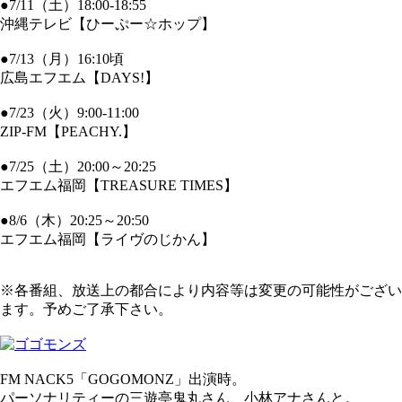
●7/11（土）18:00-18:55
沖縄テレビ【ひーぷー☆ホップ】
●7/13（月）16:10頃
広島エフエム【DAYS!】
●7/23（火）9:00-11:00
ZIP-FM【PEACHY.】
●7/25（土）20:00～20:25
エフエム福岡【TREASURE TIMES】
●8/6（木）20:25～20:50
エフエム福岡【ライヴのじかん】
※各番組、放送上の都合により内容等は変更の可能性がござい
ます。予めご了承下さい。
FM NACK5「GOGOMONZ」出演時。
パーソナリティーの三遊亭鬼丸さん、小林アナさんと。