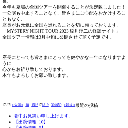
長、
今年も夏場の全国ツアーを開催することが決定致しました！
一公演も中止することなく、皆さまにご心配をおかけするこ
ともなく、
座長がお元気に全国を巡れることを切に願っております。
「MYSTERY NIGHT TOUR 2023 稲川淳二の怪談ナイト」
全国ツアー情報は3月中旬に公開させて頂く予定です。
座長にとっても皆さまにとっても健やかな一年になりますよ
うに
心からお祈り致しております。
本年もよろしくお願い致します。
17 / 71
« 先頭
«
...
10
...
15
16
17
18
19
...
30
40
50
...
»
最後 »
最近の投稿
暑中お見舞い申し上げます。
【出演情報_10】
【出演情報_9】