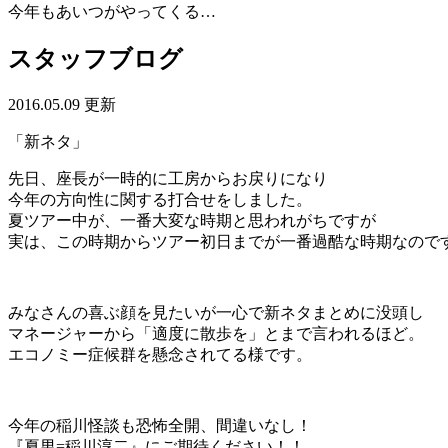
今年もあいつがやってくる…
スタッフブログ
2016.05.09 更新
「新ネタ」
先日、座長が一時的に工房からお戻りになり
今年の方向性に関する打合せをしました。
夏ツアー中が、一番大変な時期と思われがちですが
実は、この時期からツアー初日までが一番過酷な時期なので
みなさんの喜ぶ顔を見たいが一心で新ネタまとめに没頭し
マネージャーから「適度に散歩を」とまで言われるほど。
エコノミー症候群を懸念されてる様です。
今年の稲川怪談も恐怖全開、間違いなし！
『夏男=稲川淳二』にご期待ください！！