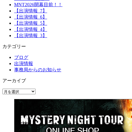
MNT2026開幕目前！！
【出演情報_7】
【出演情報_6】
【出演情報_5】
【出演情報_4】
【出演情報_3】
カテゴリー
ブログ
出演情報
事務局からのお知らせ
アーカイブ
ア
ー
カ
イ
ブ